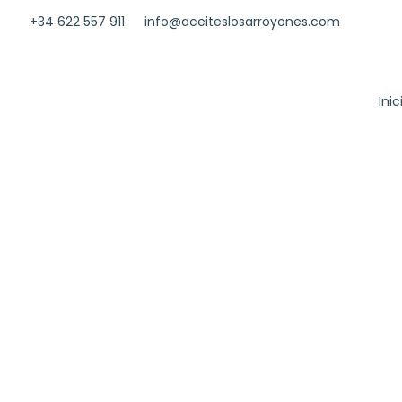
+34 622 557 911
info@aceiteslosarroyones.com
Inic